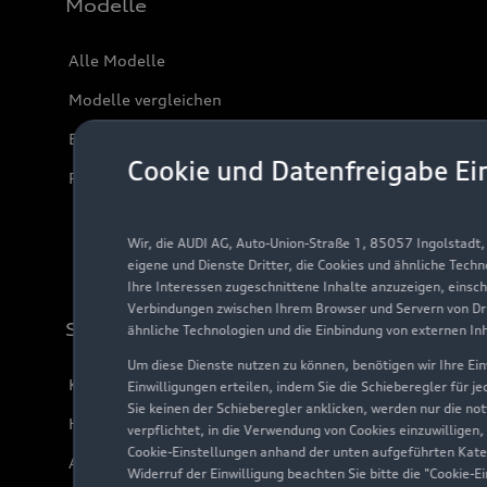
Modelle
Alle Modelle
Modelle vergleichen
Elektromodelle
Cookie und Datenfreigabe Ei
Plug-in-Hybride
Wir, die AUDI AG, Auto-Union-Straße 1, 85057 Ingolstadt
eigene und Dienste Dritter, die Cookies und ähnliche Tech
Ihre Interessen zugeschnittene Inhalte anzuzeigen, einsc
Verbindungen zwischen Ihrem Browser und Servern von Dri
Support
ähnliche Technologien und die Einbindung von externen In
Um diese Dienste nutzen zu können, benötigen wir Ihre Einw
Kundenservice
Einwilligungen erteilen, indem Sie die Schieberegler für j
Sie keinen der Schieberegler anklicken, werden nur die no
Händlersuche
verpflichtet, in die Verwendung von Cookies einzuwilligen,
Cookie-Einstellungen anhand der unten aufgeführten Kateg
Audi Code
Widerruf der Einwilligung beachten Sie bitte die "Cookie