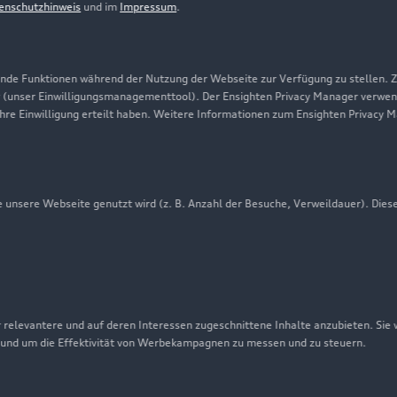
enschutzhinweis
und im
Impressum
.
Presse & Media Center
Datenschutz
Audi erleben
de Funktionen während der Nutzung der Webseite zur Verfügung zu stellen. Zu
 (unser Einwilligungsmanagementtool). Der Ensighten Privacy Manager verwen
Newsletter
ihre Einwilligung erteilt haben. Weitere Informationen zum Ensighten Privacy 
unsere Webseite genutzt wird (z. B. Anzahl der Besuche, Verweildauer). Dies
 relevantere und auf deren Interessen zugeschnittene Inhalte anzubieten. Sie
 und um die Effektivität von Werbekampagnen zu messen und zu steuern.
nschutzinformation
Cookie-Einstellungen
Cookie-Richtlinie