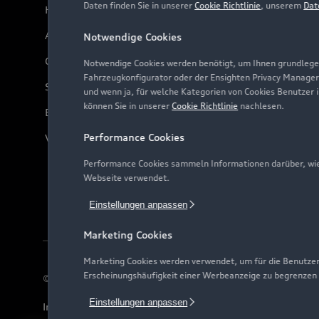
Daten finden Sie in unserer
Cookie Richtlinie
, unserem
Dat
Häufige Fragen (FAQ)
Audi Online Beratung
Notwendige Cookies
Online-Terminvereinbarung
Notwendige Cookies werden benötigt, um Ihnen grundlegen
Fahrzeugkonfigurator oder der Ensighten Privacy Manager
Servicekontakt
und wenn ja, für welche Kategorien von Cookies Benutzer 
können Sie in unserer
Cookie Richtlinie
nachlesen.
Bordbuch & Bedienungsanleitungen
Performance Cookies
Verträge kündigen
Performance Cookies sammeln Informationen darüber, wie 
Webseite verwendet.
Einstellungen anpassen
Marketing Cookies
Marketing Cookies werden verwendet, um für die Benutzer
Erscheinungshäufigkeit einer Werbeanzeige zu begrenzen
© 2026 AUDI AG. Alle Rechte vorbehalten
Einstellungen anpassen
Impressum
Rechtliches
Hinweisgebersystem
Date