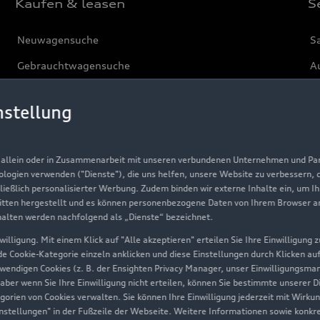
Kaufen & leasen
S
Neuwagensuche
S
Gebrauchtwagensuche
Au
Gebrauchtwagen
G
nstellung
Finanzierung
Au
Aktionen & Angebote
m
, allein oder in Zusammenarbeit mit unseren verbundenen Unternehmen und Part
Geschäftskunden
nologien verwenden ("Dienste"), die uns helfen, unsere Website zu verbessern,
hließlich personalisierter Werbung. Zudem binden wir externe Inhalte ein, um I
tten hergestellt und es können personenbezogene Daten von Ihrem Browser an 
Über Audi
halten werden nachfolgend als „Dienste“ bezeichnet.
illigung. Mit einem Klick auf "Alle akzeptieren" erteilen Sie Ihre Einwilligung
Unternehmen
ede Cookie-Kategorie einzeln anklicken und diese Einstellungen durch Klicken au
twendigen Cookies (z. B. der Ensighten Privacy Manager, unser Einwilligungsma
Karriere
 aber wenn Sie Ihre Einwilligung nicht erteilen, können Sie bestimmte unserer 
orien von Cookies verwalten. Sie können Ihre Einwilligung jederzeit mit Wirku
Investor Relations
-Einstellungen" in der Fußzeile der Webseite. Weitere Informationen sowie ko